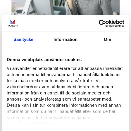
Vad gör en projektledare?
Samtycke
Information
Om
Denna webbplats använder cookies
Medarbetarintervju
Vi använder enhetsidentifierare för att anpassa innehållet
och annonserna till användarna, tillhandahålla funktioner
för sociala medier och analysera vår trafik. Vi
vidarebefordrar även sådana identifierare och annan
information från din enhet till de sociala medier och
annons- och analysföretag som vi samarbetar med.
Dessa kan i sin tur kombinera informationen med annan
information som du har tillhandahållit eller som de har
samlat in när du har använt deras tjänster.
Läs vår
Integritetspolicy
Vad gör en systemutvecklare?
Läs mer om våra
Cookies