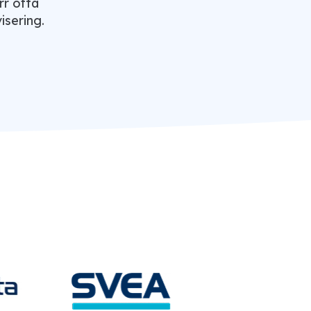
r ofta
isering.