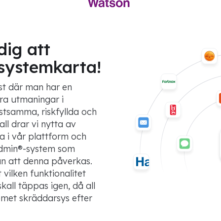
dig att
 systemkarta!
st där man har en
era utmaningar i
ostsamma, riskfyllda och
fall drar vi nytta av
 i vår plattform och
admin®-system som
an att denna påverkas.
vilken funktionalitet
kall täppas igen, då all
emet skräddarsys efter