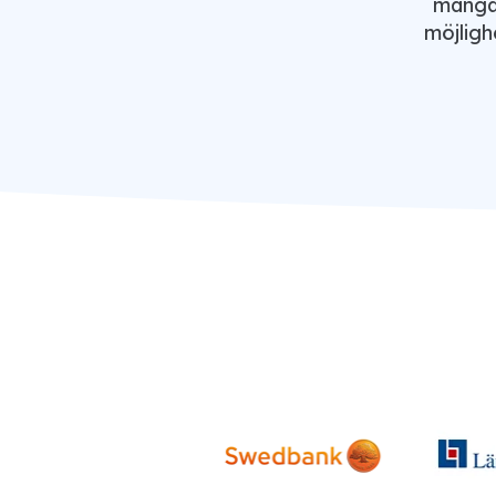
många
möjligh