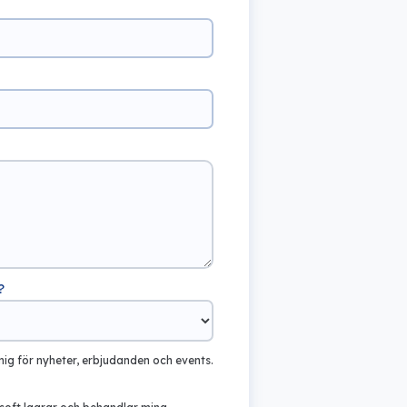
?
mig för nyheter, erbjudanden och events.