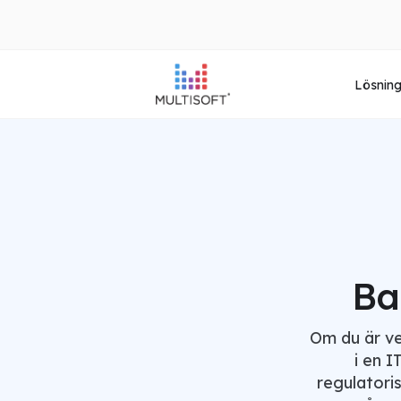
Lösnin
Ba
Om du är ve
i en I
regulatori