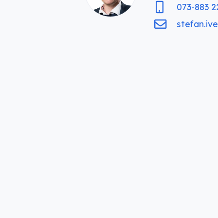
073-883 2
stefan.iv