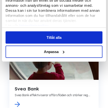
information från din enhet till de sociala medier och
annons- och analysföretag som vi samarbetar med.
Dessa kan i sin tur kombinera informationen med annan
information som du har tillhandahållit eller som de har
samlat in när du har använt deras tjänster.
Läs vår
Integritetspolicy
Kundcase
Läs mer om våra
Cookies
Tillåt alla
Anpassa
Svea Bank
Svea Bank effektiviserar affärsflöden och stärker reg...