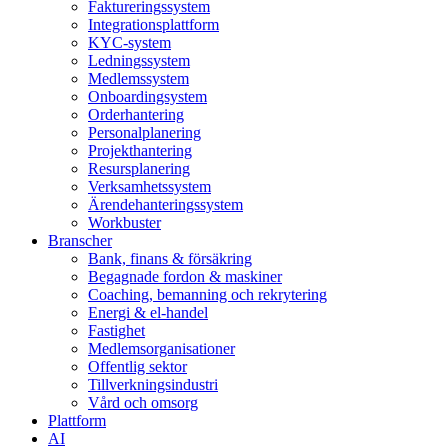
Faktureringssystem
Integrationsplattform
KYC-system
Ledningssystem
Medlemssystem
Onboardingsystem
Orderhantering
Personalplanering
Projekthantering
Resursplanering
Verksamhetssystem
Ärendehanteringssystem
Workbuster
Branscher
Bank, finans & försäkring
Begagnade fordon & maskiner
Coaching, bemanning och rekrytering
Energi & el-handel
Fastighet
Medlemsorganisationer
Offentlig sektor
Tillverkningsindustri
Vård och omsorg
Plattform
AI