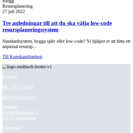
Blogg
Resursplanering
27 juli 2022
Tre anledningar till att du ska välja low-code
resursplaneringssystem
Standardsystem, bygga själv eller low-code? Vi hjälper er att hitta ett
anpassat resursp...
Till Kunskapsbanken
Kontakt
08 – 557 778 00
info@multisoft.se
Adress:
Brunkebergstorg 5
111 51 Stockholm
Lösningar