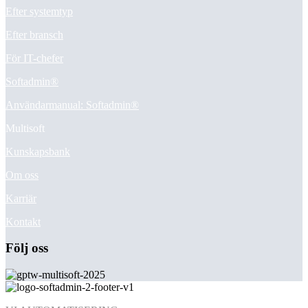
Efter systemtyp
Efter bransch
För IT-chefer
Softadmin®
Användarmanual: Softadmin®
Multisoft
Kunskapsbank
Om oss
Karriär
Kontakt
Följ oss