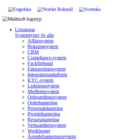
Lösningar
Systemtyper
Se alla
Affärssystem
Bokningsystem
CRM
Compliance-system
Fackförbund
Faktureringssystem
Integrationsplatform
KYC-system
Ledningssystem
Medlemssystem
Onboardingssystem
Orderhantering
Personalplanering
Projekthantering
Resursplanering
Verksamhetssystem
Workbuster
Ärendehanteringssystem