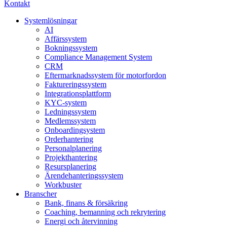
Kontakt
Systemlösningar
AI
Affärssystem
Bokningssystem
Compliance Management System
CRM
Eftermarknadssystem för motorfordon
Faktureringssystem
Integrationsplattform
KYC-system
Ledningssystem
Medlemssystem
Onboardingsystem
Orderhantering
Personalplanering
Projekthantering
Resursplanering
Ärendehanteringssystem
Workbuster
Branscher
Bank, finans & försäkring
Coaching, bemanning och rekrytering
Energi och återvinning