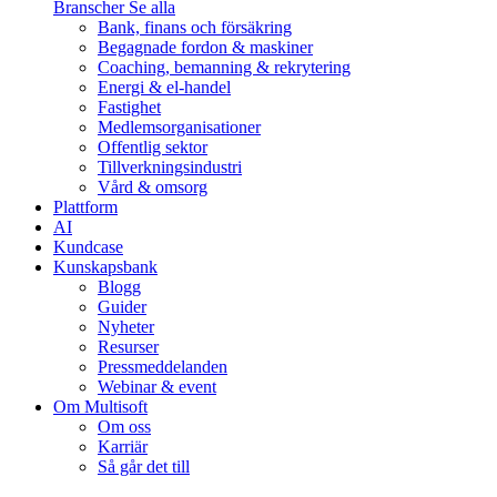
Branscher
Se alla
Bank, finans och försäkring
Begagnade fordon & maskiner
Coaching, bemanning & rekrytering
Energi & el-handel
Fastighet
Medlemsorganisationer
Offentlig sektor
Tillverkningsindustri
Vård & omsorg
Plattform
AI
Kundcase
Kunskapsbank
Blogg
Guider
Nyheter
Resurser
Pressmeddelanden
Webinar & event
Om Multisoft
Om oss
Karriär
Så går det till