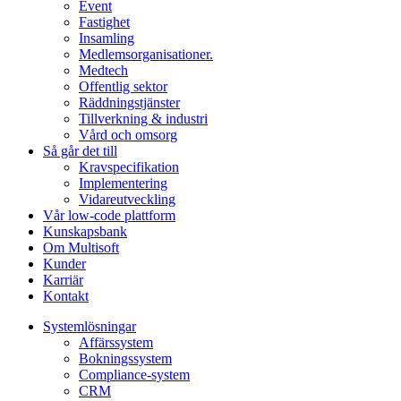
Event
Fastighet
Insamling
Medlemsorganisationer.
Medtech
Offentlig sektor
Räddningstjänster
Tillverkning & industri
Vård och omsorg
Så går det till
Kravspecifikation
Implementering
Vidareutveckling
Vår low-code plattform
Kunskapsbank
Om Multisoft
Kunder
Karriär
Kontakt
Systemlösningar
Affärssystem
Bokningssystem
Compliance-system
CRM