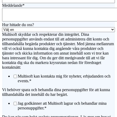
Meddelande
*
Hur hittade du oss?
Multisoft skyddar och respekterar din integritet. Dina
personuppgifter används endast till att administrera ditt konto och
tillhandahålla begärda produkter och tjänster. Med jämna mellanrum
vill vi också kunna kontakta dig angående våra produkter och
tjänster och skicka information om annat innehåll som vi tror kan
bara intressant för dig. Om du ger ditt medgivande till att vi får
kontakta dig ska du markera kryssrutan nedan för föredraget
kontaktsätt:
Multisoft kan kontakta mig för nyheter, erbjudanden och
events.
*
Vi behöver spara och behandla dina personuppgifter för att kunna
tillhandahålla det innehåll du har begärt.
Jag godkänner att Multisoft lagrar och behandlar mina
personuppgifter.
*
Du kan när som helst avsluta prenumerationen. Läs mer om hur vi