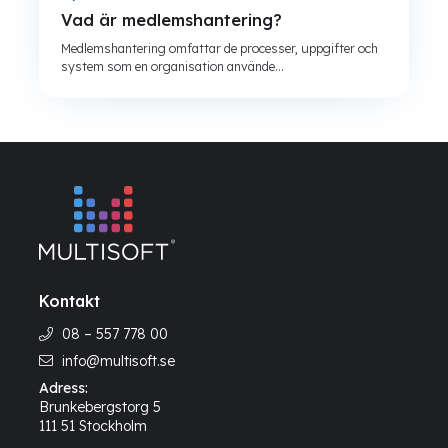
Vad är medlemshantering?
Medlemshantering omfattar de processer, uppgifter och
system som en organisation använde...
Kontakt
08 – 557 778 00
info@multisoft.se
Adress:
Brunkebergstorg 5
111 51 Stockholm