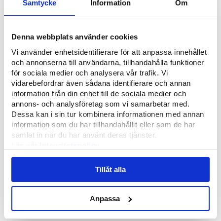
när manuella processer kan automatiseras,
Samtycke
Information
Om
och när komplexa processer kan göras
enklare och mindre tidskrävande. Ett TMS
Denna webbplats använder cookies
minskar överdebiteringar genom
Vi använder enhetsidentifierare för att anpassa innehållet
fakturakontroll, förbättrar
och annonserna till användarna, tillhandahålla funktioner
kundupplevelsen genom punktligare
för sociala medier och analysera vår trafik. Vi
leveranser och gör det enklare att
vidarebefordrar även sådana identifierare och annan
identifiera ineffektiva processer. Med rätt
information från din enhet till de sociala medier och
dataunderlag går det också att förhandla
annons- och analysföretag som vi samarbetar med.
bättre fraktavtal och fatta strategiska
Dessa kan i sin tur kombinera informationen med annan
information som du har tillhandahållit eller som de har
beslut som stärker lönsamheten över tid.
samlat in när du har använt deras tjänster.
Läs vår
Integritetspolicy
Minskade transportkostnader genom
Läs mer om våra
Cookies
optimerade rutter och bättre
Tillåt alla
kapacitetsutnyttjande.
Anpassa
Mindre administrationstid tack vare
automatisering av bokningar, aviseringar