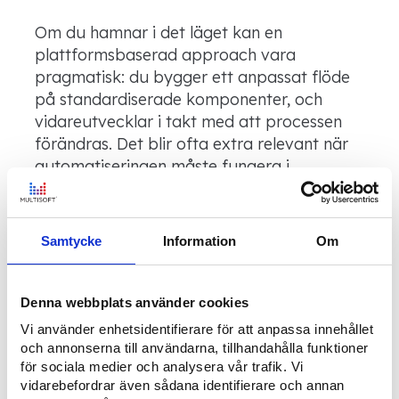
Om du hamnar i det läget kan en
plattformsbaserad approach vara
pragmatisk: du bygger ett anpassat flöde
på standardiserade komponenter, och
vidareutvecklar i takt med att processen
förändras. Det blir ofta extra relevant när
automatiseringen måste fungera i
komplexa IT-miljöer
där integrationer och
spårbarhet är minst lika viktiga som
gränssnittet.
Samtycke
Information
Om
Multisoft bygger
processautomationslösningar genom
low-
Denna webbplats använder cookies
code-plattformen
Softadmin®, med fokus
Vi använder enhetsidentifierare för att anpassa innehållet
på flexibilitet och skalbarhet och kan även
och annonserna till användarna, tillhandahålla funktioner
komplettera med
AI-funktionalitet
och en
för sociala medier och analysera vår trafik. Vi
vidarebefordrar även sådana identifierare och annan
integrationsplattform
som samlar och