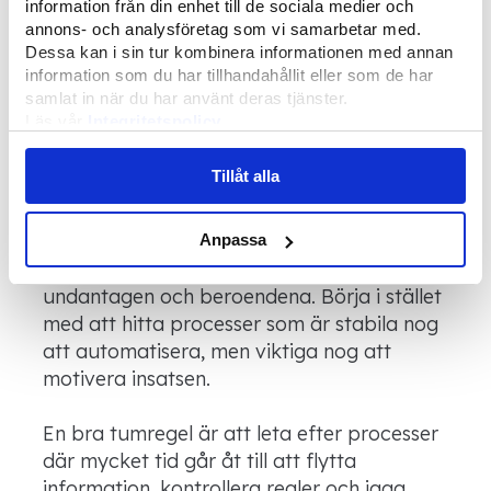
information från din enhet till de sociala medier och
skapar överblick över integrerade system
annons- och analysföretag som vi samarbetar med.
och flöden.
Dessa kan i sin tur kombinera informationen med annan
information som du har tillhandahållit eller som de har
samlat in när du har använt deras tjänster.
Så väljer du rätt process
Läs vår
Integritetspolicy
Läs mer om våra
Cookies
att automatisera först
Tillåt alla
Det största misstaget är att börja med det
som verkar vara det största
Anpassa
irritationsmomentet utan att kolla data,
undantagen och beroendena. Börja i stället
med att hitta processer som är stabila nog
att automatisera, men viktiga nog att
motivera insatsen.
En bra tumregel är att leta efter processer
där mycket tid går åt till att flytta
information, kontrollera regler och jaga