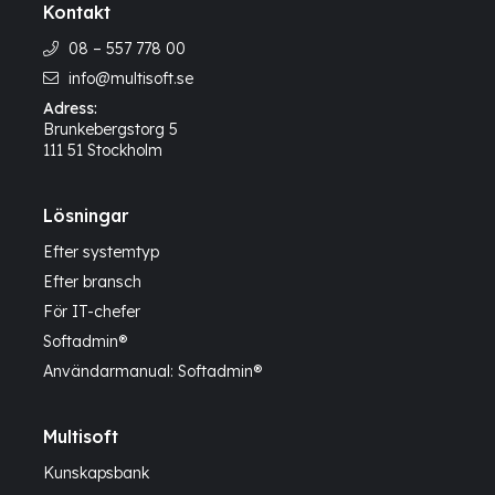
Kontakt
08 – 557 778 00
info@multisoft.se
Adress:
Brunkebergstorg 5
111 51 Stockholm
Lösningar
Efter systemtyp
Efter bransch
För IT-chefer
Softadmin®
Användarmanual: Softadmin®
Multisoft
Kunskapsbank