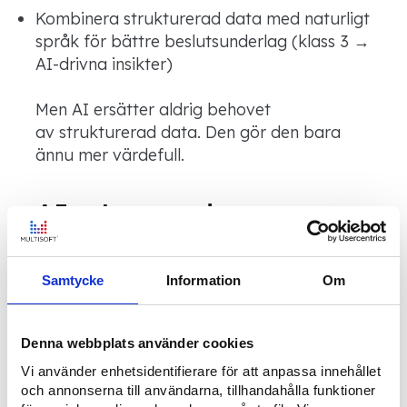
Kombinera strukturerad data med naturligt
språk för bättre beslutsunderlag (klass 3 →
AI-drivna insikter)
Men AI ersätter aldrig behovet
av strukturerad data. Den gör den bara
ännu mer värdefull.
AI ♥ Low-code
Vi älskar automatisering och tillgängliggör
kontinuerligt nya AI-tjänster i
Softadmin
®.
Samtycke
Information
Om
Effekten blir en enorm potential att både
automatisera och addera ett helt nytt lager
av funktionalitet.
Denna webbplats använder cookies
Vi använder enhetsidentifierare för att anpassa innehållet
AI är en naturlig del av både vårt arbete
och annonserna till användarna, tillhandahålla funktioner