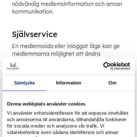
nödvändig medlemsinformation och annan
kommunikation.
Självservice
En medlemssida eller inloggat läge kan ge
medlemmarna möjlighet att ändra
kontaktuppgifter, se betalningar eller
hantera delar av sitt medlemskap.
Samtycke
Information
Om
Självservice kan minska kansliets arbete,
men behöver anpassas efter olika roller. En
vanlig medlem, en förtroendevald och en
Denna webbplats använder cookies
lokal administratör har sällan samma
Vi använder enhetsidentifierare för att anpassa innehållet
behov eller behörigheter.
och annonserna till användarna, tillhandahålla funktioner
för sociala medier och analysera vår trafik. Vi
vidarebefordrar även sådana identifierare och annan