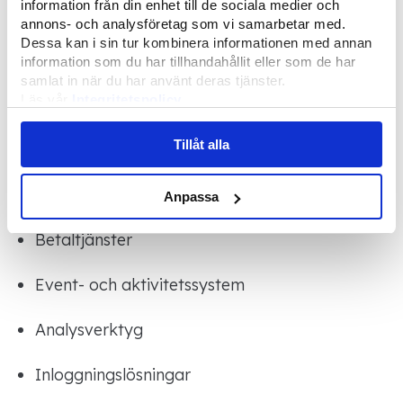
Integrationer
information från din enhet till de sociala medier och
annons- och analysföretag som vi samarbetar med.
Ett medlemsregister behöver ofta
Dessa kan i sin tur kombinera informationen med annan
integreras med exempelvis:
information som du har tillhandahållit eller som de har
samlat in när du har använt deras tjänster.
Läs vår
Integritetspolicy
Ekonomisystem
Läs mer om våra
Cookies
Tillåt alla
Webbplats och formulär
E-postverktyg
Anpassa
Betaltjänster
Event- och aktivitetssystem
Analysverktyg
Inloggningslösningar