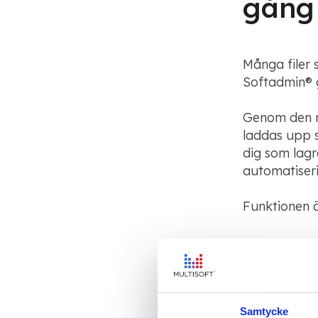
gång
Många filer 
Softadmin® g
Genom den ny
laddas upp s
dig som lagr
automatiser
Funktionen är
Samtycke