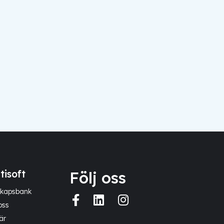
tisoft
Följ oss
kapsbank
oss
är