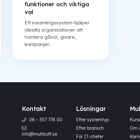
funktioner och viktiga
val
Ett insamlingssystem hjälper
ideella organisationer att
hantera gåvor, givare,
kampanjer...
Kontakt
Lösningar
Mul
08 – 557 778 00
Efter systemtyp
Kuns
Efter bransch
Om 
info@multisoft.se
För IT-chefer
Karri