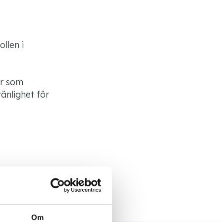
llen i
er som
änlighet för
Om