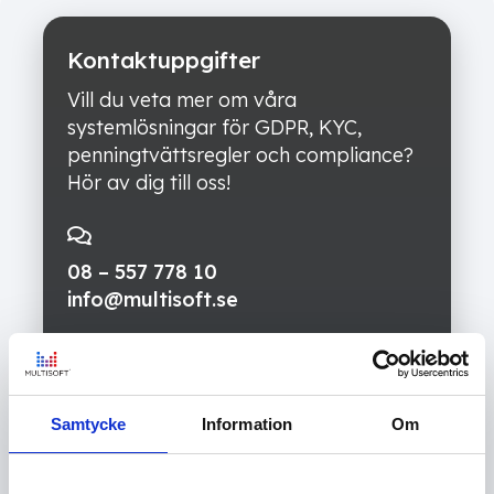
Kontaktuppgifter
Vill du veta mer om våra
systemlösningar för GDPR, KYC,
penningtvättsregler och compliance?
Hör av dig till oss!
08 – 557 778 10
info@multisoft.se
Brunkebergstorg 5
111 51 Stockholm
Samtycke
Information
Om