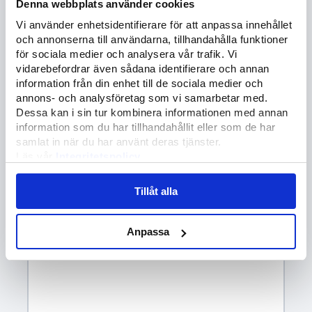
Denna webbplats använder cookies
Kontakta oss
Vi använder enhetsidentifierare för att anpassa innehållet
och annonserna till användarna, tillhandahålla funktioner
Förnamn
*
för sociala medier och analysera vår trafik. Vi
vidarebefordrar även sådana identifierare och annan
information från din enhet till de sociala medier och
Efternamn
*
annons- och analysföretag som vi samarbetar med.
Dessa kan i sin tur kombinera informationen med annan
information som du har tillhandahållit eller som de har
samlat in när du har använt deras tjänster.
E-post
*
Läs vår
Integritetspolicy
Läs mer om våra
Cookies
Tillåt alla
Telefonnummer
*
Anpassa
Meddelande
*