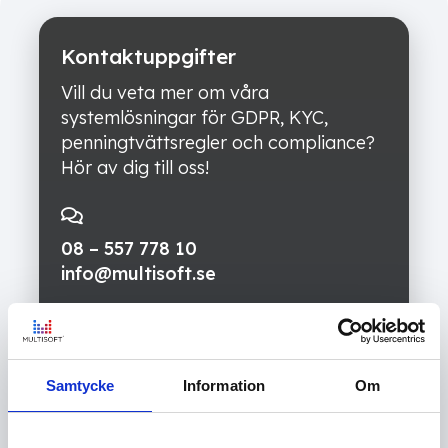
Kontaktuppgifter
Vill du veta mer om våra
systemlösningar för GDPR, KYC,
penningtvättsregler och compliance?
Hör av dig till oss!
08 – 557 778 10
info@multisoft.se
Brunkebergstorg 5
111 51 Stockholm
Samtycke
Information
Om