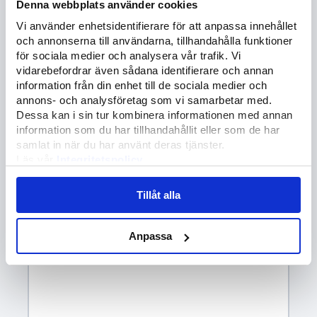
Denna webbplats använder cookies
Kontakta oss
Vi använder enhetsidentifierare för att anpassa innehållet
och annonserna till användarna, tillhandahålla funktioner
Förnamn
*
för sociala medier och analysera vår trafik. Vi
vidarebefordrar även sådana identifierare och annan
information från din enhet till de sociala medier och
Efternamn
*
annons- och analysföretag som vi samarbetar med.
Dessa kan i sin tur kombinera informationen med annan
information som du har tillhandahållit eller som de har
samlat in när du har använt deras tjänster.
E-post
*
Läs vår
Integritetspolicy
Läs mer om våra
Cookies
Tillåt alla
Telefonnummer
*
Anpassa
Meddelande
*