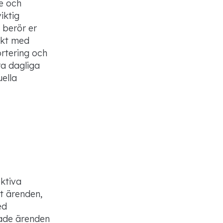
e och
iktig
 berör er
iskt med
portering och
ra dagliga
uella
ektiva
t ärenden,
ed
ade ärenden