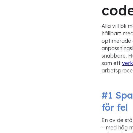
cod
Alla vill bl
hållbart me
optimera
de
anpassningsb
snabbare. Hu
s
om ett
ver
arbetsproce
#1
Spar
för fel
En av de stö
– med hög ma