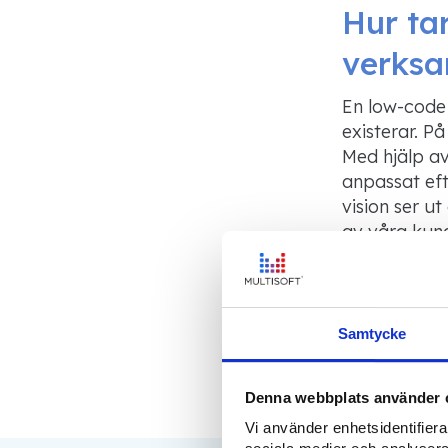
Hur ta
verksa
En
low-code
existerar
. P
Med hjälp av 
anpassat ef
vision ser u
av våra kund
verksamhet
om hur en s
Samtycke
Denna webbplats använder 
Vi använder enhetsidentifierar