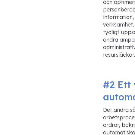
och optimeri
personberoen
information,
verksamhet.
tydligt upps
andra ampass
administrativ
resursläckor.
#2
Ett
automa
Det andra sä
arbetsproce
ordrar
,
bokn
automatiska 