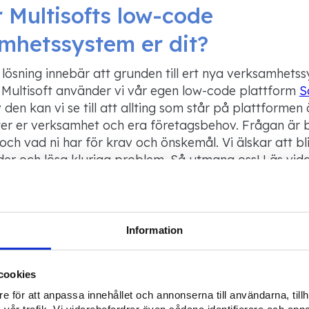
r Multisofts
low-code
mhetssystem er dit?
lösning innebär att grunden till ert nya verksamhets
å
Multisoft
använder vi vår egen
low-code
plattform
S
den kan vi se till att allting som står på plattformen 
ter er verksamhet och era företagsbehov.
Frågan är b
t och vad ni har för krav och önskemål.
Vi älskar att 
er och lösa kluriga problem.
Så u
tmana oss! Läs vid
ssystem
eller
kontakta våra specialister
direkt så prat
ystemlösning från
Multisoft
kan ta er
verkamhet
till n
Information
cookies
e för att anpassa innehållet och annonserna till användarna, tillh