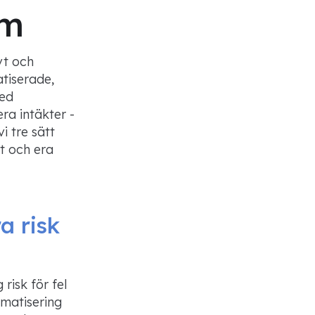
em
vt och
tisera
de
,
med
ra intäkter
-
vi
tre
sätt
 och era
a risk
risk för fel
matisering