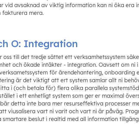
r vid avsaknad av viktig information
kan ni öka era i
 fakturera mera.
ch O:
Integration
 oss till det tredje sättet ett verksamhetssystem säke
het och ökade intäkter - integration. Oavsett
om ni 
verksametssystem
för ärendehantering,
onboarding
e
ring är det viktigt att ert system samlar allt ni behö
sitta i (och betala för) flera olika
parallela
systemstöd
stället i ett enhetligt system som ger er maximal övers
bär detta inte bara mer resurseffektiva processer m
att
viusalisera
vart ni varit och vart ni är
påväg
. Prog
 smartare beslut i realtid med all information tillgäng