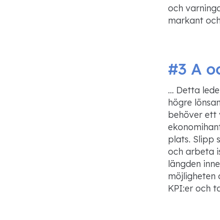
och varninga
markant och
#
3 A o
… Detta leder
högre lönsam
behöver ett
ekonomihante
plats. Slipp 
och
arbeta i
längden inne
möjligheten 
KPI:er
och ta