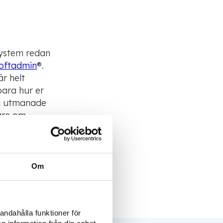
system redan
oftadmin
®.
är helt
ara hur er
bli utmanade
are om
ar vi vidare
ästa nivå.
Om
andahålla funktioner för