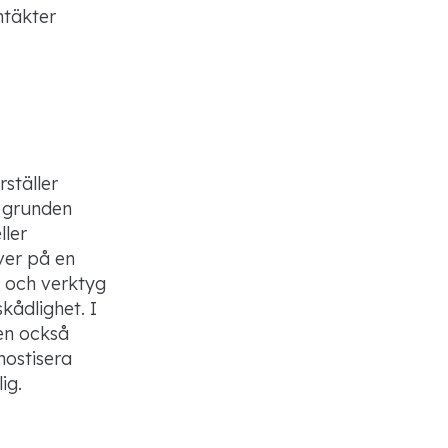
ntäkter
rställer
i grunden
ller
ver på en
 och verktyg
kådlighet. I
en också
nostisera
l
ig.