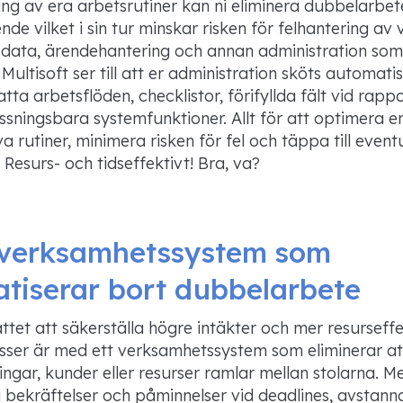
ng av era arbetsrutiner kan ni eliminera dubbelarbet
de vilket i sin tur minskar risken för
felhantering
av v
 data, ärendehantering och annan administration som
Multisoft
ser till att er administration sköts automat
atta arbetsflöden, checklistor
, förifyllda fält vid rap
ningsbara systemfunktioner. Allt för att optimera e
a rutiner, minimera risken för fel och täppa till event
 Resurs- och tidseffektivt! Bra, va?
 verksamhetssystem som
tiserar bort dubbelarbete
ttet att säkerställa högre intäkter och mer resurseff
sser är med ett verksamhetssystem
som eliminerar at
ingar,
kunder eller resurser ramlar mellan stolarna. M
bekräftelser och påminnelser vid deadlines
, avstann