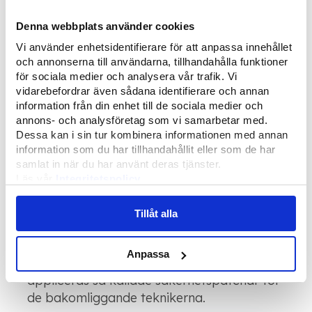
Denna webbplats använder cookies
Vi använder enhetsidentifierare för att anpassa innehållet
TEKNIK
SÄKERHET
och annonserna till användarna, tillhandahålla funktioner
för sociala medier och analysera vår trafik. Vi
Fler
vidarebefordrar även sådana identifierare och annan
autentiseringsmetoder
information från din enhet till de sociala medier och
annons- och analysföretag som vi samarbetar med.
och nya
Dessa kan i sin tur kombinera informationen med annan
information som du har tillhandahållit eller som de har
säkerhetsfunktioner
samlat in när du har använt deras tjänster.
Läs vår
Integritetspolicy
Säkerhet har alltid varit en prioritet i
Läs mer om våra
Cookies
Softadmin® och under resan mellan version
Tillåt alla
7 och 8 har ett flertal nya möjligheter
adderats i plattformen. En del i en levande
Anpassa
plattform är även att det löpande
appliceras så kallade säkerhetspatchar för
de bakomliggande teknikerna.