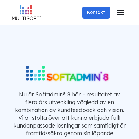
Kontakt
SOFTADMIN
SOFTADMIN
SOFTADMIN
SOFTADMIN
®
®
®
®
8
8
8
8
Nu är Softadmin® 8 här – resultatet av
flera års utveckling vägledd av en
kombination av kundfeedback och vision.
Vi är stolta över att kunna erbjuda fullt
kundanpassade lösningar som samtidigt är
framtidssäkra genom sin löpande