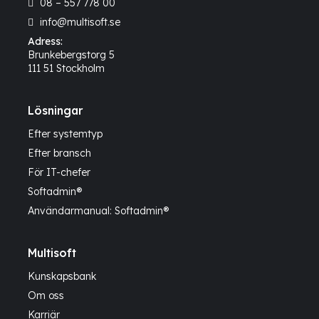
08 – 557 778 00
info@multisoft.se
Adress:
Brunkebergstorg 5
111 51 Stockholm
Lösningar
Efter systemtyp
Efter bransch
För IT-chefer
Softadmin®
Användarmanual: Softadmin®
Multisoft
Kunskapsbank
Om oss
Karriär