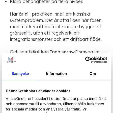
Klara behörigheter på flera nivåer.
Här är ni i praktiken inne i ett klassiskt
systemproblem. Det är ofta i den här fasen
man märker att man inte längre bygger ett
gränssnitt, utan ett regelverk, ett
integrationsmönster och ett driftbart flöde.
Och samtidigt kan
“app sprawl”
smyga in:
flera team bygger varianter av samma sak.
Det kan kännas innovativt, men utan
struktur blir det svårt att veta vad som är
Samtycke
Information
Om
standard, vad som är lokalt, och vilka
lösningar som faktiskt är säkra att skala.
Denna webbplats använder cookies
Eller
”shadow automation”
: När
Vi använder enhetsidentifierare för att anpassa innehållet
medarbetare eller team bygger egna
och annonserna till användarna, tillhandahålla funktioner
automationsflöden utan gemensamma
för sociala medier och analysera vår trafik. Vi