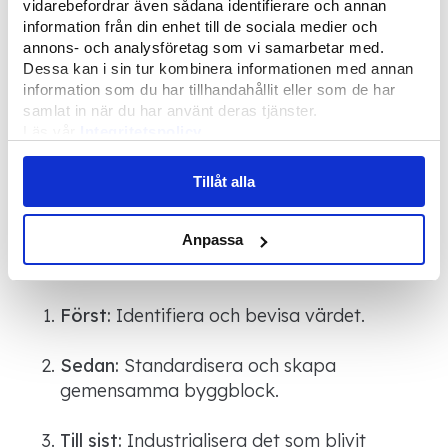
standarder får du lätt en “skugga” av
vidarebefordrar även sådana identifierare och annan
information från din enhet till de sociala medier och
automation som ingen riktigt äger.
annons- och analysföretag som vi samarbetar med.
Dessa kan i sin tur kombinera informationen med annan
information som du har tillhandahållit eller som de har
Från Excel till Power
samlat in när du har använt deras tjänster.
Läs vår
Integritetspolicy
Apps till systemstöd
Läs mer om våra
Cookies
Tillåt alla
Vissa sitter i Excel, vissa har tagit steget till
exempelvis Power Apps och vissa vill ta
nästa steg. Många organisationer mår bra
Anpassa
av att se det här som en mognadsresa:
Först:
Identifiera och bevisa värdet.
Sedan:
Standardisera och skapa
gemensamma byggblock.
Till sist:
Industrialisera det som blivit