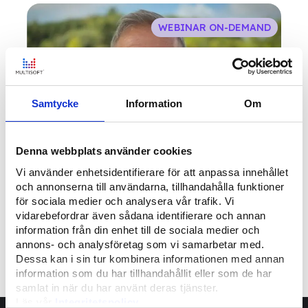
WEBINAR ON-DEMAND
Samtycke
Information
Om
Denna webbplats använder cookies
Vi använder enhetsidentifierare för att anpassa innehållet
och annonserna till användarna, tillhandahålla funktioner
Webinar on-demand | Psykologin bakom den
för sociala medier och analysera vår trafik. Vi
moderna köpprocessen
vidarebefordrar även sådana identifierare och annan
information från din enhet till de sociala medier och
annons- och analysföretag som vi samarbetar med.
1
2
Dessa kan i sin tur kombinera informationen med annan
information som du har tillhandahållit eller som de har
samlat in när du har använt deras tjänster.
Läs vår
Integritetspolicy