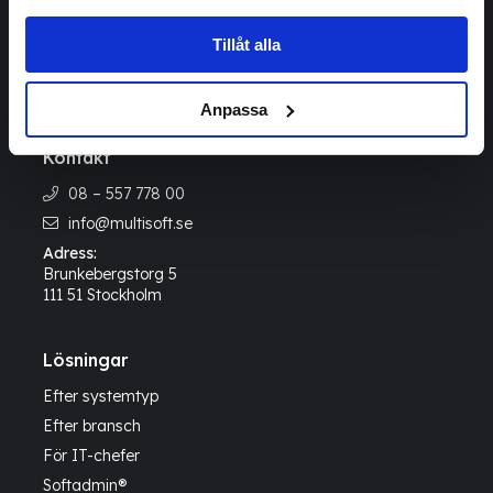
Läs mer om våra
Cookies
Tillåt alla
Anpassa
Kontakt
08 – 557 778 00
info@multisoft.se
Adress:
Brunkebergstorg 5
111 51 Stockholm
Lösningar
Efter systemtyp
Efter bransch
För IT-chefer
Softadmin®