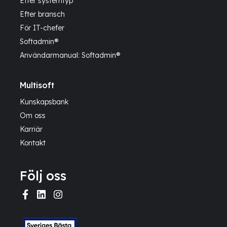
Efter systemtyp
Efter bransch
För IT-chefer
Softadmin®
Användarmanual: Softadmin®
Multisoft
Kunskapsbank
Om oss
Karriär
Kontakt
Följ oss