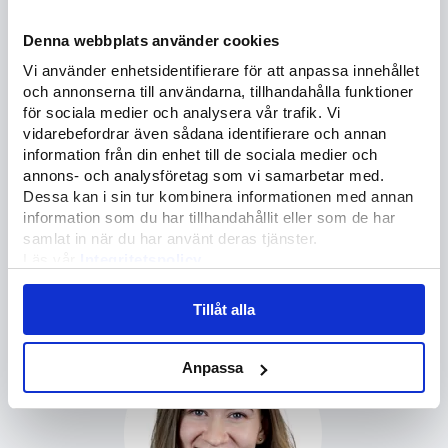
Denna webbplats använder cookies
Vi använder enhetsidentifierare för att anpassa innehållet
och annonserna till användarna, tillhandahålla funktioner
för sociala medier och analysera vår trafik. Vi
vidarebefordrar även sådana identifierare och annan
information från din enhet till de sociala medier och
annons- och analysföretag som vi samarbetar med.
Dessa kan i sin tur kombinera informationen med annan
Magnus Paues
information som du har tillhandahållit eller som de har
VD och medgrundare till Cowrite
samlat in när du har använt deras tjänster.
Läs vår
Integritetspolicy
Magnus kommer presentera Cowrite och demonstrera
Läs mer om våra
Cookies
nya funktioner som lanserats i verktyget i år.
Tillåt alla
Anpassa