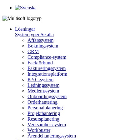
Lösningar
Systemtyper
Se alla
Affärssystem
Bokningsystem
CRM
Compliance-system
Fackförbund
Faktureringssystem
Integrationsplatform
KYC-system
Ledningssystem
Medlemssystem
Onboardingssystem
Orderhantering
Personalplanering
Projekthantering
Resursplanering
Verksamhetssystem
Workbuster
Ärendehanteringssystem