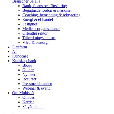
Branscher
Se alla
Bank, finans och försäkring
Begagnade fordon & maskiner
Coaching, bemanning & rekrytering
Energi & el-handel
Fastighet
Medlemsorganisationer
Offentlig sektor
Tillverkningsindustri
Vård & omsorg
Plattform
AI
Kundcase
Kunskapsbank
Blogg
Guider
Nyheter
Resurser
Pressmeddelanden
Webinar & event
Om Multisoft
Om oss
Karriär
Så går det till