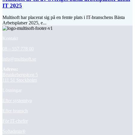
IT 2025
Multisoft har placerat sig på en femte plats i IT-branschens Bästa
Arbetsplatser 2025, e...
Kontakt
08 – 557 778 00
info@multisoft.se
Adress:
Brunkebergstorg 5
111 51 Stockholm
Lösningar
Efter systemtyp
Efter bransch
För IT-chefer
Softadmin®