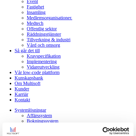
Event
Fastighet
Insamling
Medlemsorganisationer.
Medtech
Offentlig sektor
Räddningstjänster
Tillverkning & industri
Vård och omsorg
Så går det till
Kravspecifikation
Implementering
Vidareutveckling
Vår low-code plattform
Kunskapsbank
Om Multisoft
Kunder
Karriär
Kontakt
Systemlösningar
Affärssystem
Bokningssystem
Compliance-system
CRM