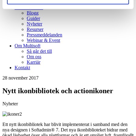
Kundcase
Kunskapsbank
Blogg
Guider
Nyheter
Resurser
Pressmeddelanden
Webinar & Event
Om Multisoft
Så går det till
Om oss
Karriär
Kontakt
28 november 2017
Nytt ikonbibliotek och actionikoner
Nyheter
Ett nytt ikonbibliotek har blivit implementerat i samband med den
nya designen i Softadmin® 7. Det nya ikonbiblioteket bidrar med
ökad läsbarhet över alla plattformar och är ett otroligt lyft, framförallt