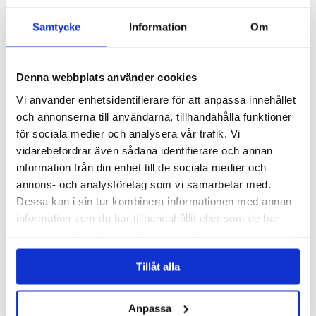
Faktureringssystem
Integrationsplattform
Samtycke
Information
Om
KYC-system
Ledningssystem
Medlemssystem
Onboardingsystem
Denna webbplats använder cookies
Orderhantering
Personalplanering
Vi använder enhetsidentifierare för att anpassa innehållet
Projekthantering
och annonserna till användarna, tillhandahålla funktioner
Resursplanering
Verksamhetssystem
för sociala medier och analysera vår trafik. Vi
Ärendehanteringssystem
vidarebefordrar även sådana identifierare och annan
Workbuster
information från din enhet till de sociala medier och
Branscher
Bank, finans & försäkring
annons- och analysföretag som vi samarbetar med.
Begagnade fordon & maskiner
Dessa kan i sin tur kombinera informationen med annan
Coaching, bemanning och rekrytering
information som du har tillhandahållit eller som de har
Energi & el-handel
Fastighet
samlat in när du har använt deras tjänster.
Medlemsorganisationer
Läs vår
Integritetspolicy
Offentlig sektor
Tillåt alla
Läs mer om våra
Cookies
Tillverkningsindustri
Vård och omsorg
Plattform
AI
Anpassa