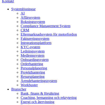
Kontakt
Systemlösningar
AI
Affärssystem
Bokningssystem
Compliance Management System
CRM
Eftermarknadssystem för motorfordon
Faktureringssystem
Integrationsplattform
KYC-system
Ledningssystem
Medlemssystem
Onboardingsystem
Orderhantering
Personalplanering
Projekthantering
Resursplanering
Ärendehanteringssystem
Workbuster
Branscher
Bank, finans & försäkring
Coaching, bemanning och rekrytering
Energi och återvinning