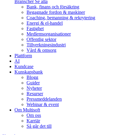
Branscher
Se alla
Bank, finans och försäkring
Begagnade fordon & maskiner
Coaching, bemanning & rekrytering
Energi & el-handel
Fastighet
Medlemsorganisationer
Offentlig sektor
Tillverkningsindustri
Vård & omsorg
Plattform
AI
Kundcase
Kunskapsbank
Blogg
Guider
Nyheter
Resurser
Pressmeddelanden
Webinar & event
Om Multisoft
Om oss
Karriär
Så går det till