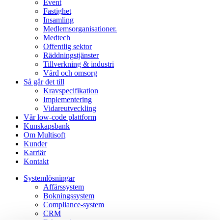
Event
Fastighet
Insamling
Medlemsorganisationer.
Medtech
Offentlig sektor
Räddningstjänster
Tillverkning & industri
Vård och omsorg
Så går det till
Kravspecifikation
Implementering
Vidareutveckling
Vår low-code plattform
Kunskapsbank
Om Multisoft
Kunder
Karriär
Kontakt
Systemlösningar
Affärssystem
Bokningssystem
Compliance-system
CRM