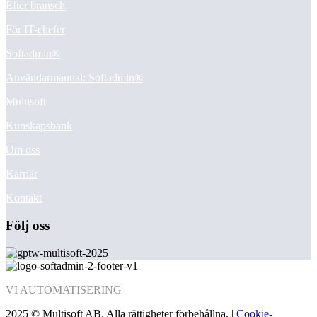
Efter bransch
För IT-chefer
Softadmin®
Användarmanual: Softadmin®
Multisoft
Kunskapsbank
Om oss
Karriär
Kontakt
Följ oss
VI
AUTOMATISERING
2025 © Multisoft AB. Alla rättigheter förbehållna. |
Cookie-