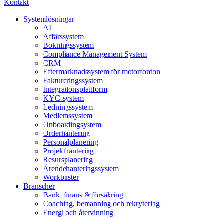
Kontakt
Systemlösningar
AI
Affärssystem
Bokningssystem
Compliance Management System
CRM
Eftermarknadssystem för motorfordon
Faktureringssystem
Integrationsplattform
KYC-system
Ledningssystem
Medlemssystem
Onboardingsystem
Orderhantering
Personalplanering
Projekthantering
Resursplanering
Ärendehanteringssystem
Workbuster
Branscher
Bank, finans & försäkring
Coaching, bemanning och rekrytering
Energi och återvinning