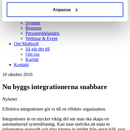
Kundcase
Kunskapsbank
Anpassa
Blogg
Guider
Nyheter
Resurser
Pressmeddelanden
Webinar & Event
Om Multisoft
Så går det till
Om oss
Karriär
Kontakt
10 oktober 2016
Nu byggs integrationerna snabbare
Nyheter
Effektiva integrationer gör er till en effektiv organisation.
Integrationer är en mycket viktig del när man ska skapa en
automatiserad systemlösning. Kan man undvika att mata in
information manuellt och data hämtas in istället från annat håll, spar