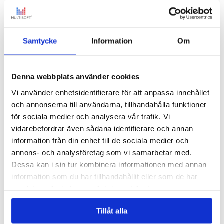
Faktureringssystem
Integrationsplattform
KYC-system
Ledningssystem
Medlemssystem
Samtycke
Information
Om
Onboardingsystem
Orderhantering
Personalplanering
Projekthantering
Denna webbplats använder cookies
Resursplanering
Vi använder enhetsidentifierare för att anpassa innehållet
Verksamhetssystem
Ärendehanteringssystem
och annonserna till användarna, tillhandahålla funktioner
Workbuster
för sociala medier och analysera vår trafik. Vi
Branscher
vidarebefordrar även sådana identifierare och annan
Bank, finans & försäkring
Begagnade fordon & maskiner
information från din enhet till de sociala medier och
Coaching, bemanning och rekrytering
annons- och analysföretag som vi samarbetar med.
Energi & el-handel
Dessa kan i sin tur kombinera informationen med annan
Fastighet
Medlemsorganisationer
information som du har tillhandahållit eller som de har
Offentlig sektor
samlat in när du har använt deras tjänster.
Tillverkningsindustri
Läs vår
Integritetspolicy
Vård och omsorg
Plattform
Tillåt alla
Läs mer om våra
Cookies
AI