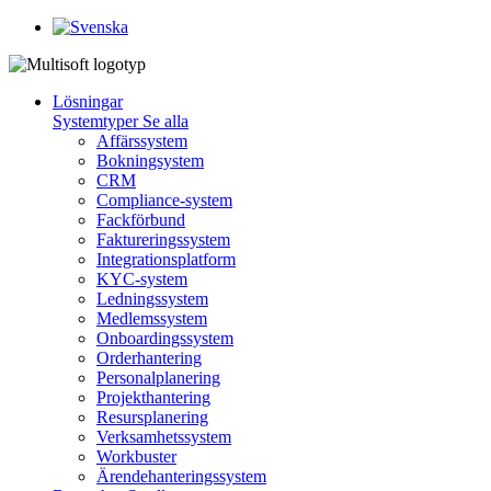
Lösningar
Systemtyper
Se alla
Affärssystem
Bokningsystem
CRM
Compliance-system
Fackförbund
Faktureringssystem
Integrationsplatform
KYC-system
Ledningssystem
Medlemssystem
Onboardingssystem
Orderhantering
Personalplanering
Projekthantering
Resursplanering
Verksamhetssystem
Workbuster
Ärendehanteringssystem