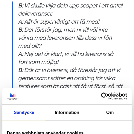
B
: Vi skulle vilja dela upp scopet i ett antal
delleveranser.
A
: Allt är superviktigt att få med!
B
: Det förstår jag, men ni vill väl inte
vänta med leveransen tills dess vi fått
med allt?
A
: Nej det är klart, vi vill ha leverans så
fort som möjligt
B
: Där är vi överens, då föreslår jag att vi
gemensamt sätter en ordning för vilka
features som är bäst att få ut först, så att
ni både kan ta del av effekten tidigt samt
kan ge feedback på förbättringar.
A
: Det låter som en mycket bra idé!
Samtycke
Information
Om
Ovan konversation är dragen lite till sin
spets, det viktiga i den är att den faktiskt
hålls, och att den mynnar ut i en gemensam
Denna webbplats använder cookies