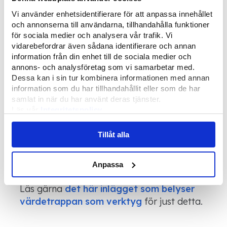
insikt om vad som är rimligt att
Vi använder enhetsidentifierare för att anpassa innehållet
åstadkomma givet en viss tid. Och hur ett
och annonserna till användarna, tillhandahålla funktioner
för sociala medier och analysera vår trafik. Vi
mindre scope faktiskt ofta ger ett bättre
vidarebefordrar även sådana identifierare och annan
slutresultat.
information från din enhet till de sociala medier och
annons- och analysföretag som vi samarbetar med.
Just gemensamma insikter kring detta är
Dessa kan i sin tur kombinera informationen med annan
en av de viktigaste framgångsfaktorerna i
information som du har tillhandahållit eller som de har
ett projekt. Kan ni inom projektgruppen
samlat in när du har använt deras tjänster.
Läs vår
Integritetspolicy
inte nå fram till varandra beror det med
Läs mer om våra
Cookies
största sannolikhet på att ni har olika
Tillåt alla
uppfattning om vad som faktiskt är de
viktigaste effekterna eller problem som ska
lösas.
Anpassa
Läs gärna
det här inlägget som belyser
värdetrappan som verktyg
för just detta.