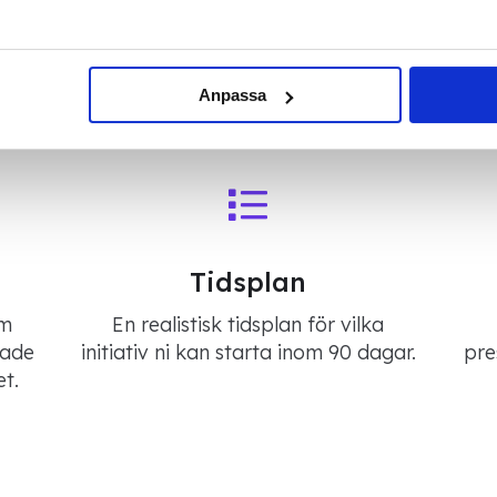
d dig
Anpassa
Tidsplan
em
En realistisk tidsplan för vilka
kade
initiativ ni kan starta inom 90 dagar.
pre
t.