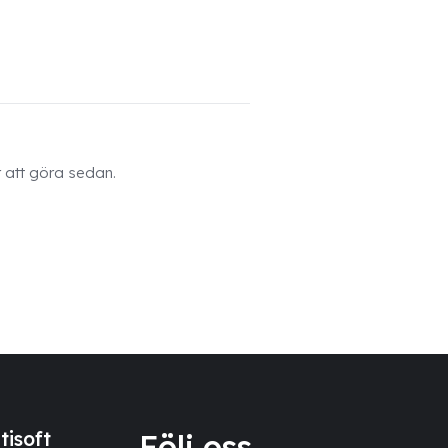
 att göra sedan.
tisoft
Följ oss