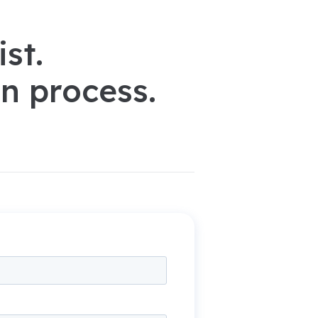
st.
in process.