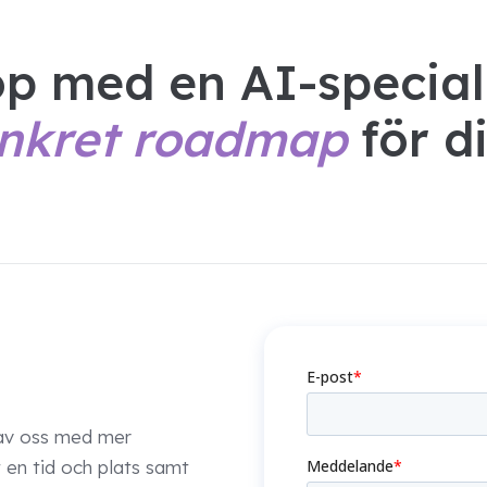
p med en AI-speciali
nkret roadmap
för d
i av oss med mer
en tid och plats samt