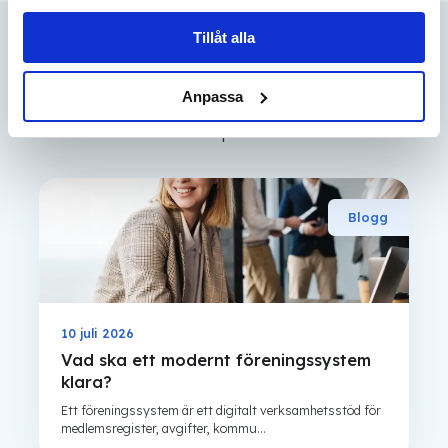
Läs mer om våra
Cookies
Tillåt alla
Relaterade inlägg
Anpassa
Läs fler blogginlägg och guider i vår
kunskapsbank.
Blogg
10 juli 2026
Vad ska ett modernt föreningssystem
klara?
Ett föreningssystem är ett digitalt verksamhetsstöd för
medlemsregister, avgifter, kommu...