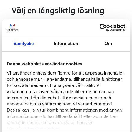
Välj en långsiktig lösning
Ta er projekthantering till nya höjder med
en anpassad systemlösning som möter era
krav och kan vidareutvecklas och
underhållas med tiden. I detta blogginlägg
Samtycke
Information
Om
gick vi igenom grunderna – det finns såklart
mycket kvar att upptäcka. Men med ett
Denna webbplats använder cookies
hum om hur projekthantering bör gå till
och vilka möjligheter som finns är det dags
Vi använder enhetsidentifierare för att anpassa innehållet
och annonserna till användarna, tillhandahålla funktioner
för er att börja tänka på nästa steg. Läs
för sociala medier och analysera vår trafik. Vi
vidare om olika systemfunktioner för
vidarebefordrar även sådana identifierare och annan
projekthantering eller kontakta oss så
information från din enhet till de sociala medier och
berättar vi mer.
annons- och analysföretag som vi samarbetar med.
Dessa kan i sin tur kombinera informationen med annan
information som du har tillhandahållit eller som de har
samlat in när du har använt deras tjänster.
Läs vår
Integritetspolicy