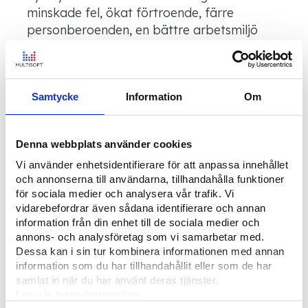
minskade fel, ökat förtroende, färre
personberoenden, en bättre arbetsmiljö
och att gruppen har frigjort tid till att
utföra mer värdeskapande uppgifter.
Samtycke
Information
Om
“Systemet har lett till att vi har bättre
status över IT-utrustningen sammantaget i
butikerna. Alltså mer som omfattas av
Denna webbplats använder cookies
serviceavtalet än vi någonsin har haft
Vi använder enhetsidentifierare för att anpassa innehållet
förut.”, berättar Tina, ”För ICA som helhet
och annonserna till användarna, tillhandahålla funktioner
och för butikernas varumärke är det viktigt
för sociala medier och analysera vår trafik. Vi
med en stabil drift.”
vidarebefordrar även sådana identifierare och annan
information från din enhet till de sociala medier och
Genom integrationer mot befintliga system
annons- och analysföretag som vi samarbetar med.
Dessa kan i sin tur kombinera informationen med annan
har användarna även fått tillgång till
information som du har tillhandahållit eller som de har
mycket mer information än tidigare och
samlat in när du har använt deras tjänster.
håller enkelt reda på aktuella butiker. Detta
Läs vår
Integritetspolicy
har resulterat i att andra delar av