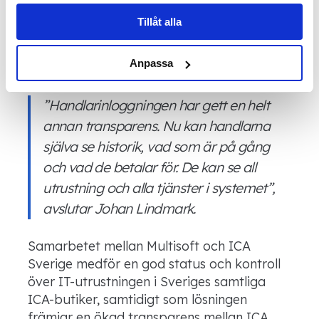
Läs mer om våra
Cookies
organisationen och våra handlare också
Tillåt alla
använder systemet för att hålla reda på
prenumerationstjänster och för att få en
Anpassa
överblick över produktsortimentet.
”Handlarinloggningen har gett en helt
annan transparens. Nu kan handlarna
själva se historik, vad som är på gång
och vad de betalar för. De kan se all
utrustning och alla tjänster i systemet”,
avslutar Johan Lindmark.
Samarbetet mellan Multisoft och ICA
Sverige medför en god status och kontroll
över IT-utrustningen i Sveriges samtliga
ICA-butiker, samtidigt som lösningen
främjar en ökad transparens mellan ICA