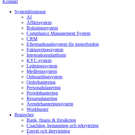
Kontakt
Systemlösningar
AI
Affärssystem
Bokningssystem
Compliance Management System
CRM
Eftermarknadssystem för motorfordon
Faktureringssystem
Integrationsplattform
KYC-system
Ledningssystem
Medlemssystem
Onboardingsystem
Orderhantering
Personalplanering
Projekthantering
Resursplanering
Ärendehanteringssystem
Workbuster
Branscher
Bank, finans & försäkring
Coaching, bemanning och rekrytering
Energi och återvinning