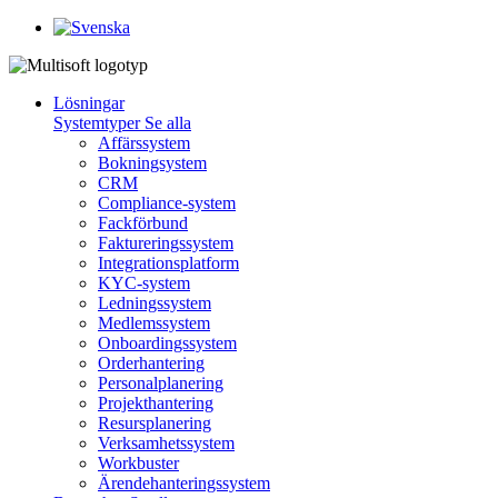
Lösningar
Systemtyper
Se alla
Affärssystem
Bokningsystem
CRM
Compliance-system
Fackförbund
Faktureringssystem
Integrationsplatform
KYC-system
Ledningssystem
Medlemssystem
Onboardingssystem
Orderhantering
Personalplanering
Projekthantering
Resursplanering
Verksamhetssystem
Workbuster
Ärendehanteringssystem