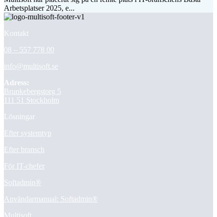
Arbetsplatser 2025, e...
Kontakt
08 – 557 778 00
info@multisoft.se
Adress:
Brunkebergstorg 5
111 51 Stockholm
Lösningar
Efter systemtyp
Efter bransch
För IT-chefer
Softadmin®
Användarmanual: Softadmin®
Multisoft