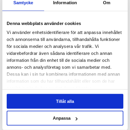
Faktureringssystem
Samtycke
Information
Om
Integrationsplattform
KYC-system
Ledningssystem
Medlemssystem
Denna webbplats använder cookies
Onboardingsystem
Vi använder enhetsidentifierare för att anpassa innehållet
Orderhantering
Personalplanering
och annonserna till användarna, tillhandahålla funktioner
Projekthantering
för sociala medier och analysera vår trafik. Vi
Resursplanering
vidarebefordrar även sådana identifierare och annan
Verksamhetssystem
Ärendehanteringssystem
information från din enhet till de sociala medier och
Workbuster
annons- och analysföretag som vi samarbetar med.
Branscher
Dessa kan i sin tur kombinera informationen med annan
Bank, finans & försäkring
Begagnade fordon & maskiner
information som du har tillhandahållit eller som de har
Coaching, bemanning och rekrytering
samlat in när du har använt deras tjänster.
Energi & el-handel
Läs vår
Integritetspolicy
Fastighet
Medlemsorganisationer
Tillåt alla
Läs mer om våra
Cookies
Offentlig sektor
Tillverkningsindustri
Vård och omsorg
Anpassa
Plattform
AI