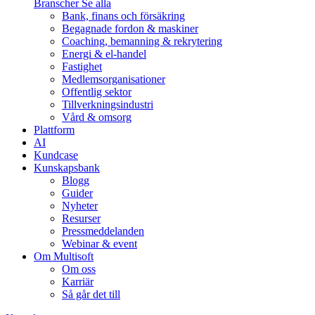
Branscher
Se alla
Bank, finans och försäkring
Begagnade fordon & maskiner
Coaching, bemanning & rekrytering
Energi & el-handel
Fastighet
Medlemsorganisationer
Offentlig sektor
Tillverkningsindustri
Vård & omsorg
Plattform
AI
Kundcase
Kunskapsbank
Blogg
Guider
Nyheter
Resurser
Pressmeddelanden
Webinar & event
Om Multisoft
Om oss
Karriär
Så går det till