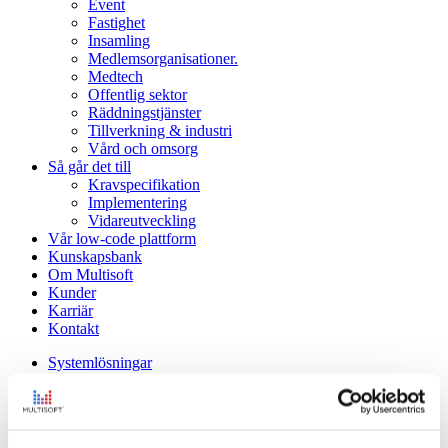
Event
Fastighet
Insamling
Medlemsorganisationer.
Medtech
Offentlig sektor
Räddningstjänster
Tillverkning & industri
Vård och omsorg
Så går det till
Kravspecifikation
Implementering
Vidareutveckling
Vår low-code plattform
Kunskapsbank
Om Multisoft
Kunder
Karriär
Kontakt
Systemlösningar
Affärssystem
Bokningssystem
Compliance-system
CRM