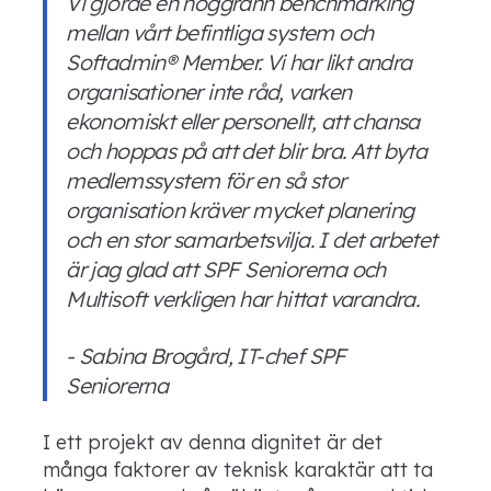
Vi gjorde en noggrann benchmarking
mellan vårt befintliga system och
Softadmin
®
Member
. Vi
har
likt andra
organisationer
inte råd, varken
ekonomiskt eller personellt, att chansa
och hoppas på att det blir bra.
Att byta
medlemssystem för en
så stor
organisation kräver mycket planering
och en stor samarbetsvilja
. I det arbetet
är jag glad att SPF Seniorerna och
Multisoft
verkligen har hittat varandra.
-
Sabina
Brogård
, IT-chef SPF
Seniorerna
I ett p
rojekt av denna dignitet
är det
många faktorer av teknisk karaktär att ta