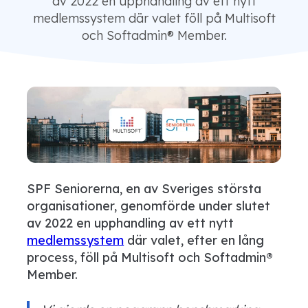
av 2022 en upphandling av ett nytt
medlemssystem där valet föll på Multisoft
och Softadmin® Member.
SPF Seniorerna, en av Sveriges största
organisationer, genomförde under slutet
av 2022 en upphandling av ett nytt
medlemssystem
där valet
, efter en lång
process,
föll på
Multisoft
och
Softadmin
®
Member
.