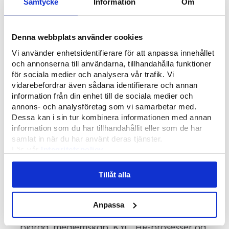
Samtycke
Information
Om
næringslivet på 35 minutter.
Denna webbplats använder cookies
Sporbarhet og
Vi använder enhetsidentifierare för att anpassa innehållet
informasjonshåndtering
och annonserna till användarna, tillhandahålla funktioner
för sociala medier och analysera vår trafik. Vi
vidarebefordrar även sådana identifierare och annan
Når dokumenter blir en del av en sak, må
information från din enhet till de sociala medier och
organisasjonen kunne følge hele kjeden. Det
annons- och analysföretag som vi samarbetar med.
skal være mulig å se når informasjonen
Dessa kan i sin tur kombinera informationen med annan
kom inn, hvem som endret noe, hvilket
information som du har tillhandahållit eller som de har
grunnlag som ble brukt og hvorfor en
samlat in när du har använt deras tjänster.
beslutning ble tatt.
Läs vår
Integritetspolicy
Läs mer om våra
Cookies
Tillåt alla
Sporbarhet er spesielt viktig i prosesser
med høye krav til kvalitet, samsvar med
regelverk eller kundetillit. Dette gjelder for
Anpassa
eksempel kontrakter, forsikringssaker,
bidrag, medlemskap, KYC, HR-prosesser og