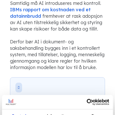
Samtidig må AI introduseres med kontroll.
IBMs rapport om kostnaden ved et
datainnbrudd
fremhever at rask adopsjon
av AI uten tilstrekkelig sikkerhet og styring
kan skape risikoer for både data og tillit.
Derfor bør AI i dokument- og
saksbehandling bygges inn i et kontrollert
system, med tillatelser, logging, menneskelig
gjennomgang og klare regler for hvilken
informasjon modellen har lov til å bruke.
Tips!
Delta i
webinaret Enterprise AI i praksis
og få
konkret innsikt i hvordan AI kan skape verdi i