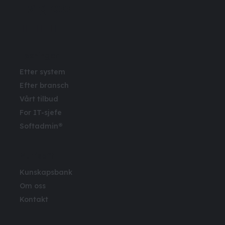
Følg oss
Løsninger
Etter system
Efter bransch
Vårt tilbud
For IT-sjefe
Softadmin®
Multisoft
Kunskapsbank
Om oss
Kontakt