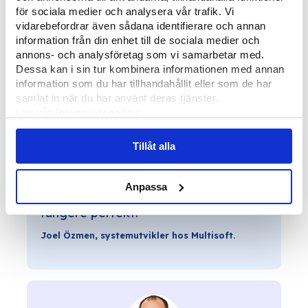
för sociala medier och analysera vår trafik. Vi
vidarebefordrar även sådana identifierare och annan
information från din enhet till de sociala medier och
annons- och analysföretag som vi samarbetar med.
Dessa kan i sin tur kombinera informationen med annan
information som du har tillhandahållit eller som de har
samlat in när du har använt deras tjänster.
Läs vår
Integritetspolicy
Läs mer om våra
Cookies
Tillåt alla
"Å lage systemløsninger som gjør
det enklere for brukerne, er like
Anpassa
tilfredsstillende som å se koden
fungere perfekt."
Joel Özmen, systemutvikler hos Multisoft.