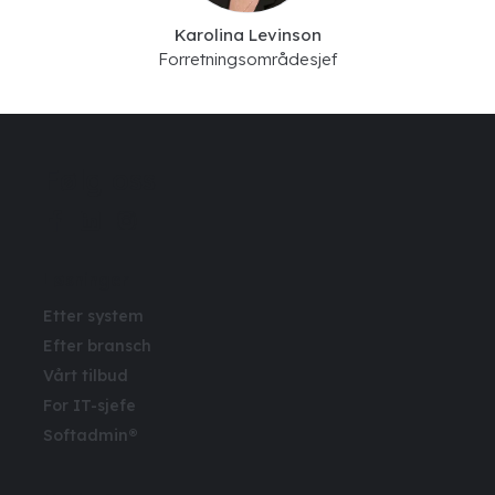
Karolina Levinson
Forretningsområdesjef
Følg oss
Løsninger
Etter system
Efter bransch
Vårt tilbud
For IT-sjefe
Softadmin®