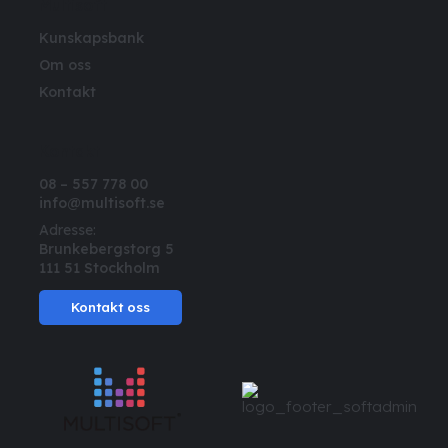
Multisoft
Kunskapsbank
Om oss
Kontakt
Kontakt
08 – 557 778 00
info@multisoft.se
Adresse:
Brunkebergstorg 5
111 51 Stockholm
Kontakt oss