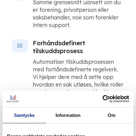
Samme grensesnitt uansett om du
er forening, privatperson eller
saksbehandler, noe som forenkler
intern support.
Forhåndsdefinert
tilskuddsprosess
Automatiser tilskuddsprosessen
med forhåndsdefinerte regelverk.
Vi hjelper dere med å sette opp
hvordan en sak utløses, hvilke roller
som berøres, hva som skjer i hvert
trinn og hvordan det avsluttes.
Samtycke
Information
Om
Dynamiske søknadsskjemaer
Definer hva som skal registreres for