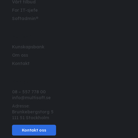
Vårt tilbud
For IT-sjefe
Softadmin®
Multisoft
Kunskapsbank
Om oss
Kontakt
Kontakt
08 – 557 778 00
info@multisoft.se
Adresse:
Brunkebergstorg 5
111 51 Stockholm
Kontakt oss