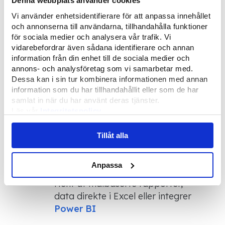
hver søknad. Ved hjelp av valgte
Denna webbplats använder cookies
tekstfelt, nedtrekksmenyer og
Vi använder enhetsidentifierare för att anpassa innehållet
avkrysningsbokser kan du tilpasse
och annonserna till användarna, tillhandahålla funktioner
skjemaene dine til å fungere
för sociala medier och analysera vår trafik. Vi
vidarebefordrar även sådana identifierare och annan
akkurat slik du ønsker det, i hver
information från din enhet till de sociala medier och
søknad.
annons- och analysföretag som vi samarbetar med.
Dessa kan i sin tur kombinera informationen med annan
information som du har tillhandahållit eller som de har
Adgangssystem
samlat in när du har använt deras tjänster.
Mulighet for å integrere med
Läs vår
Integritetspolicy
Läs mer om våra
Cookies
adgangssystemer som støttes av
Amido
.
Tillåt alla
Statistikk
Anpassa
Hent ut malbaserte rapporter,
data direkte i Excel eller integrer
Power BI