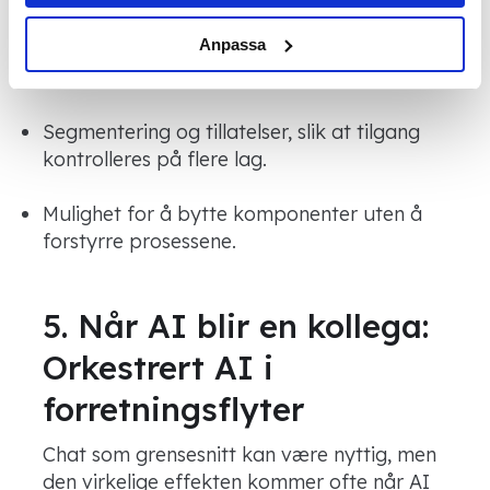
Anpassa
Tydelige datagrenser, hva som kan
behandles hvor.
Segmentering og tillatelser, slik at tilgang
kontrolleres på flere lag.
Mulighet for å bytte komponenter uten å
forstyrre prosessene.
5. Når AI blir en kollega:
Orkestrert AI i
forretningsflyter
Chat som grensesnitt kan være nyttig, men
den virkelige effekten kommer ofte når AI