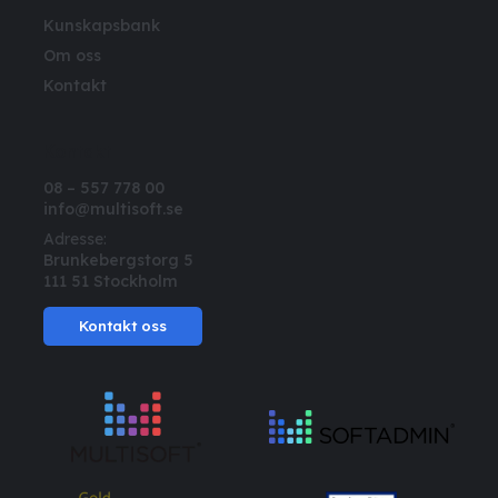
Kunskapsbank
Om oss
Kontakt
Kontakt
08 – 557 778 00
info@multisoft.se
Adresse:
Brunkebergstorg 5
111 51 Stockholm
Kontakt oss