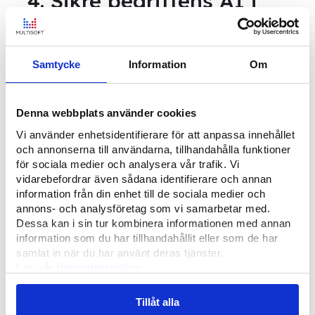
4. Sikre bedriftens AI i
hybrid eller lokalt når
data ikke må forlates
Samtycke
Information
Om
I mange organisasjoner er ikke spørsmålet
hvilken AI som er "best", men hvordan AI
Denna webbplats använder cookies
kan brukes uten å bryte med krav.
Arkitektur blir kritisk, spesielt for sensitive,
Vi använder enhetsidentifierare för att anpassa innehållet
och annonserna till användarna, tillhandahålla funktioner
personlige eller forretningskritiske data.
för sociala medier och analysera vår trafik. Vi
vidarebefordrar även sådana identifierare och annan
IMYs veiledning om GDPR og AI
er en
information från din enhet till de sociala medier och
god støtte for hvordan personopplysninger,
annons- och analysföretag som vi samarbetar med.
formål og åpenhet må håndteres når AI
Dessa kan i sin tur kombinera informationen med annan
information som du har tillhandahållit eller som de har
brukes.
samlat in när du har använt deras tjänster.
Läs vår
Integritetspolicy
Hvis du vet at visse datatyper ikke har lov
Läs mer om våra
Cookies
til å forlate et bestemt miljø, bør du bygge
Tillåt alla
for hybrid fra starten av. Dette kan bety: