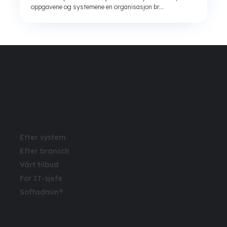
oppgavene og systemene en organisasjon br...
Følg oss
Løsninger
Etter system
Efter bransch
Vårt tilbud
For IT-sjefe
Softadmin®
Multisoft