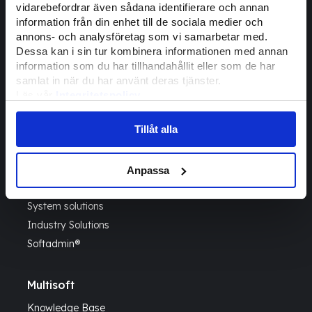
vidarebefordrar även sådana identifierare och annan
information från din enhet till de sociala medier och
annons- och analysföretag som vi samarbetar med.
Dessa kan i sin tur kombinera informationen med annan
Contact
information som du har tillhandahållit eller som de har
08 – 557 778 00
samlat in när du har använt deras tjänster.
Läs vår
Integritetspolicy
info@multisoft.se
Läs mer om våra
Cookies
Adress:
Brunkebergstorg 5
Tillåt alla
111 51 Stockholm
Anpassa
System Solutions
System solutions
Industry Solutions
Softadmin®
Multisoft
Knowledge Base