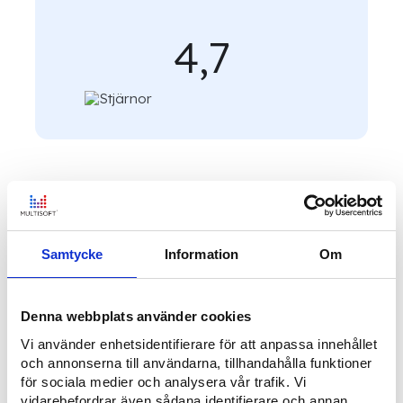
4,7
Samtycke
Information
Om
We
automation
We develop system solutions that save
Denna webbplats använder cookies
time. With customizable and automated
Vi använder enhetsidentifierare för att anpassa innehållet
systems from Multisoft, our customers can
och annonserna till användarna, tillhandahålla funktioner
focus on value creation and work that
för sociala medier och analysera vår trafik. Vi
makes a difference. With our well-proven
vidarebefordrar även sådana identifierare och annan