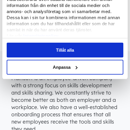
methodology, we quickly identify areas for
information från din enhet till de sociala medier och
annons- och analysföretag som vi samarbetar med.
development and manage necessary
Dessa kan i sin tur kombinera informationen med annan
system integration, automation, database
information som du har tillhandahållit eller som de har
normalization, and information
samlat in när du har använt deras tjänster.
centralization.
Läs vår
Integritetspolicy
Läs mer om våra
Cookies
Tillåt alla
Vacancies
Anpassa
Multisoft is an employee-driven company
with a strong focus on skills development
and skills sharing. We constantly strive to
become better as both an employer and a
workplace. We also have a well-established
onboarding process that ensures that all
new employees receive the tools and skills
they need.