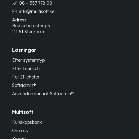
08 – 557 778 00
info@multisoft.se
Adress:
Brunkebergstorg 5
111 51 Stockholm
Lösningar
Efter systemtyp
Efter bransch
För IT-chefer
Softadmin®
Användarmanual: Softadmin®
Multisoft
Kunskapsbank
Om oss
Karriär