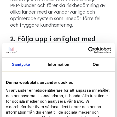
PEP-kunder och förenkla riskbedömning av
olika länder med användarvänliga och
optimerade system som innebär färre fel
och tryggare kundhantering.
2. Följa upp i enlighet med
AML compliance
Lagen om åtgärder mot penningtvätt och
finansiering av terrorism ställer tydliga krav
Samtycke
Information
Om
på uppföljning och kontinuerlig screening
av kunder och företag. Med stor erfarenhet
Denna webbplats använder cookies
av KYC-system och compliance inom
FinTech kan Multisoft skräddarsy ett
Vi använder enhetsidentifierare för att anpassa innehållet
system som förenklar administrativa
och annonserna till användarna, tillhandahålla funktioner
för sociala medier och analysera vår trafik. Vi
processer kopplade till riskbedömning och
vidarebefordrar även sådana identifierare och annan
eskalering av fall som behöver utredas.
information från din enhet till de sociala medier och
Våra automatiserade systemlösningar