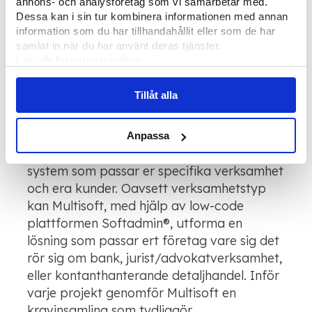
annons- och analysföretag som vi samarbetar med.
varnar vid misstänksamt beteende så att ni
Dessa kan i sin tur kombinera informationen med annan
kan utvärdera och agera snabbare. Skapa
information som du har tillhandahållit eller som de har
samlat in när du har använt deras tjänster.
tryggare rutiner för medarbetare och
Läs vår
Integritetspolicy
undvik böter samt dålig publicitet.
Läs mer om våra
Cookies
Tillåt alla
3. Stötta verksamheten –
oavsett typ eller storlek
Anpassa
Multisoft skräddarsyr ett anpassningsbart
system som passar er specifika verksamhet
och era kunder. Oavsett verksamhetstyp
kan Multisoft, med hjälp av low-code
plattformen Softadmin®, utforma en
lösning som passar ert företag vare sig det
rör sig om bank, jurist/advokatverksamhet,
eller kontanthanterande detaljhandel. Inför
varje projekt genomför Multisoft en
kravinsamling som tydliggör